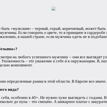
 быть «мужским» - черный, серый, коричневый, может быть б
ужчины. Если говорить о цвете, то в принципе в гардеробе
сожалению, в нашей стране, если мужчина одеть не в подоба
безьяна»?
осмотри на любого успешного мужчину – они все выглядят у
хоженность – это уважение к себе и к окружающим. Я, напри
сделаю комплимент.
чин определенные рамки в этой области. В Европе все иначе
него вида?
ебя, особенно в 40+. Не нужно хуже выглядеть с годами. В 
декольте до пупа – это смешно. А шикарное платье с аккурат