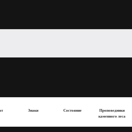
ат
Знаки
Состояние
Проповедники
каменного леса