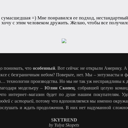
а сумасшедшая =) Мне понравился ее подход, нестандартный.
то хочу с этим человеком дружить. Желаю, чтобы все получи
до понимать, что
особенный
. Вот сейчас не открыли Америку. А
ксе с безграничным небом? Поверьте, нет. Мы – энтузиасты и ф
ов… технологии производства. Но мы не так уж несправдливы к 
лагодаря модельеру –
Юлии Скопец
, собравшей целую команд
что интернет–магазин будет по душе нашим покупателям. Удоб
людей с историей
, потому что вдохновляемся мы именно окруж
 послушать и ждать продолжения. В них нет надуманной сложно
SKYTREND
by Yulya Skopets