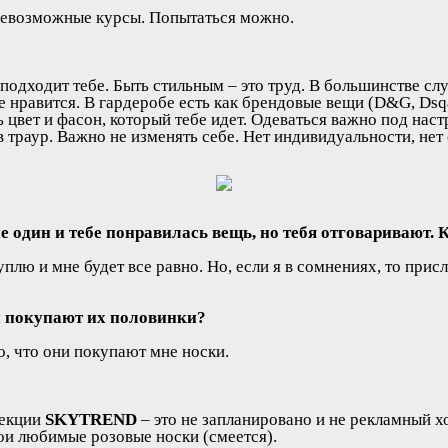
всевозможные курсы. Попытаться можно.
о подходит тебе. Быть стильным – это труд. В большинстве сл
 нравится. В гардеробе есть как брендовые вещи (D&G, Dsqar
ь цвет и фасон, который тебе идет. Одеваться важно под нас
в траур. Важно не изменять себе. Нет индивидуальности, нет 
е один и тебе понравилась вещь, но тебя отговаривают
куплю и мне будет все равно. Но, если я в сомнениях, то при
и покупают их половинки?
о, что они покупают мне носки.
лекции
SKYTREND
– это не запланировано и не рекламный х
мои любимые розовые носки (смеется).