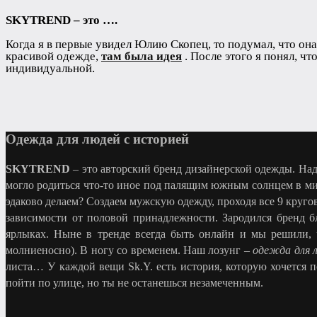
SKYTREND
– это ….
Когда я в первые увидел Юлию Скопец, то подумал, что он
красивой одежде,
там была идея
. После этого я понял, ч
индивидуальной.
Одежда для людей с историей
SKYTREND
– это авторский бренд дизайнерской одежды. На
могло родиться что-то иное под палящим южным солнцем в ми
эдаково делаем? Создаем мужскую одежду, проходя все 9 круг
зависимости от половой принадлежности. Зародился бренд б
ярлыках. Ныне в тренде всегда быть онлайн и мы решили, 
молниеносно). В ногу со временем. Наш лозунг –
одежда для 
листа… У каждой вещи Sk.Y. есть история, которую хочется
пойти по улице, но ты не останешься незамеченным.