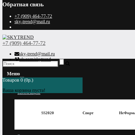
Обратная связь
+7 (909) 464-77-72
sky-trend@mail.ru
+7 (909) 464-77-72
sky-trend@mail.ru
vk.com/skytrend
Меню
Женщинам
Товаров 0 (0р.)
Ваша корзина пуста!
Коллекции
SS2020
Спорт
НеФорм