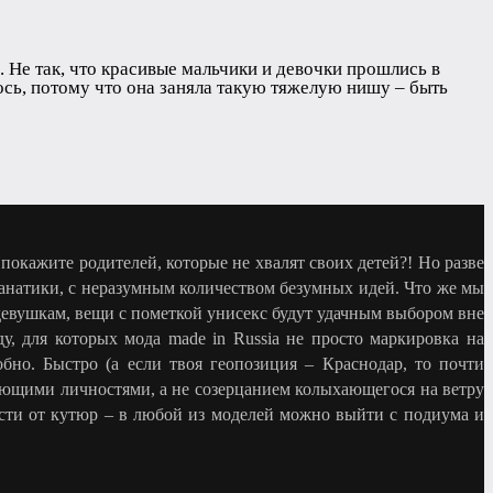
 Не так, что красивые мальчики и девочки прошлись в
лось, потому что она заняла такую тяжелую нишу – быть
 покажите родителей, которые не хвалят своих детей?! Но разве
анатики, с неразумным количеством безумных идей. Что же мы
девушкам, вещи с пометкой унисекс будут удачным выбором вне
у, для которых мода made in Russia не просто маркировка на
но. Быстро (а если твоя геопозиция – Краснодар, то почти
ающими личностями, а не созерцанием колыхающегося на ветру
сти от кутюр – в любой из моделей можно выйти с подиума и