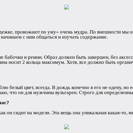
одежке, провожают по уму» очень мудра. По внешности мы о
ы начинаем с ним общаться и изучать содержание.
е бабочки и ремни. Образ должен быть завершен, без аксес
чина носит 2 кольца максимум. Хотя, все должно быть органи
лю белый цвет, всегда. В дождь конечно я его не одену, но е
маю, что он для мужчины вульгарен. Строго для определенны
час?
как он сидит на модели. Эта вещь она уникальная какая-то, мн