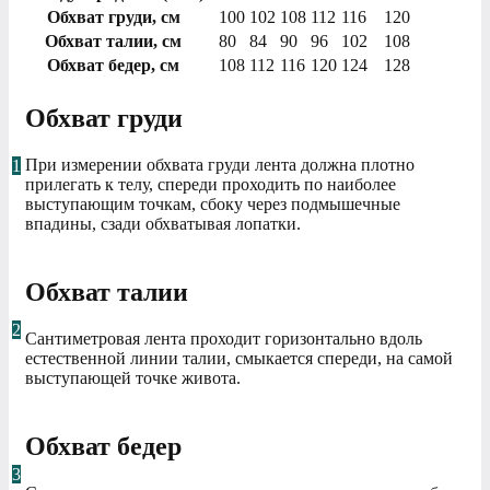
Обхват груди
, см
100
102
108
112
116
120
Обхват талии
, см
80
84
90
96
102
108
Обхват бедер
, см
108
112
116
120
124
128
Обхват груди
При измерении обхвата груди лента должна плотно
1
прилегать к телу, спереди проходить по наиболее
выступающим точкам, сбоку через подмышечные
впадины, сзади обхватывая лопатки.
Обхват талии
2
Сантиметровая лента проходит горизонтально вдоль
естественной линии талии, смыкается спереди, на самой
выступающей точке живота.
Обхват бедер
3