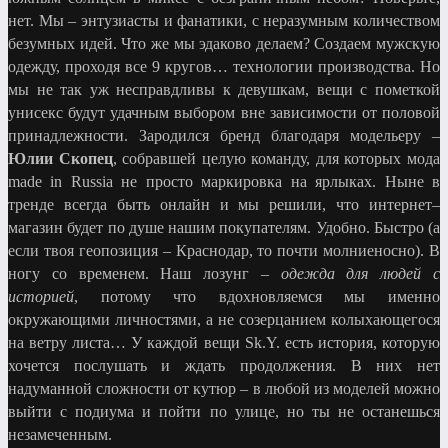
нет. Мы – энтузиасты и фанатики, с неразумным количеством
безумных идей. Что же мы эдаково делаем? Создаем мужскую
одежду, проходя все 9 кругов… технологии производства. Но
мы не так уж несправдливы к девушкам, вещи с пометкой
унисекс будут удачным выбором вне зависимости от половой
принадлежности. Зародился бренд благодаря модельеру –
Юлии Скопец
, собравшей целую команду, для которых мода
made in Russia не просто маркировка на ярлыках. Ныне в
тренде всегда быть онлайн и мы решили, что интернет–
магазин будет по душе нашим покупателям. Удобно. Быстро (а
если твоя геопозиция – Краснодар, то почти молниеносно). В
ногу со временем. Наш лозунг –
одежда для людей с
историей
, потому что вдохновляемся мы именно
окружающими личностями, а не созерцанием колыхающегося
на ветру листа… У каждой вещи Sk.Y. есть история, которую
хочется послушать и ждать продолжения. В них нет
надуманной сложности от кутюр – в любой из моделей можно
выйти с подиума и пойти по улице, но ты не останешься
незамеченным.