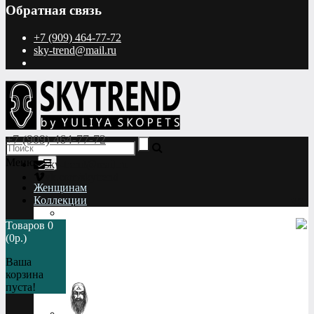
Обратная связь
+7 (909) 464-77-72
sky-trend@mail.ru
+7 (909) 464-77-72
Меню
sky-trend@mail.ru
vk.com/skytrend
Женщинам
Коллекции
SS2020
Товаров 0
Спорт
(0р.)
НеФормат
Знаки
Ваша
Состояние
корзина
Проповедники каменного леса
пуста!
Небо. Взгляд снизу.