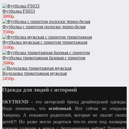
Футболка FS033
3000р.
Футболка с принтом полоски черно-белая
3500р.
Футболка мужская с принтом трикотажная
3100р.
Футболка трикотажная базовая с принтом
2680р.
Водолазка трикотажная мужская
2450р.
Одежда для людей с историей
SKYTREND
– это авторский бренд дизайнерской одежды.
Надо понимать, что
особенный
. Вот сейчас не открыли
Америку. А покажите родителей, которые не хвалят своих
детей?! Но разве могло родиться что-то иное под палящим
южным солнцем в миксе с безграничным небом? Поверьте,