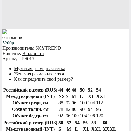
0 отзывов
5200р.
Производитель:
SKYTREND
Наличие:
В наличии
Артикул:
PS015
Мужская размерная сетка
Женская размерная сетка
Как определить свой размер?
Российский размер (RUS)
44
46
48
50
52
54
Международный (INT)
XS
S
M
L
XL
XXL
Обхват груди
, см
88
92
96
100
104
112
Обхват талии
, см
78
82
86
90
94
96
Обхват бедер
, см
92
96
100
104
108
120
Российский размер (RUS)
50
52
54
56
58
60
Международный (INT)
S
M
L
XL
XXL
XXXL